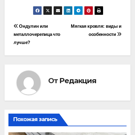
Навигация
Ондулин или
Мягкая кровля: виды и
металлочерепица что
особенности
по
лучше?
записям
От
Редакция
Похожая запись