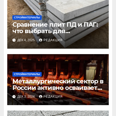
СТРОЙМАТЕРИАЛЫ
Сравнение плит ПД и ПАГ:
что выбрать для
долговечного и прочного
ДЕК 4, 2025
РЕДАКЦИЯ
покрытия
СТРОЙМАТЕРИАЛЫ
Металлургический сектор в
России активно осваивает
новые производственные
ДЕК 3, 2024
РЕДАКЦИЯ
методы