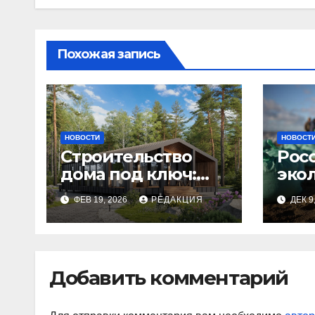
Похожая запись
НОВОСТИ
НОВОСТ
Строительство
Рос
дома под ключ:
эко
этапы и
изн
ФЕВ 19, 2026
РЕДАКЦИЯ
ДЕК 9
планирование
бюджета
Добавить комментарий