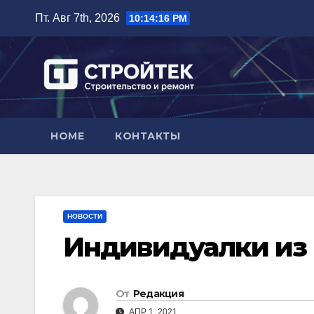
Перейти
Пт. Авг 7th, 2026
10:14:17 PM
к
содержимому
HOME
КОНТАКТЫ
НОВОСТИ
Индивидуалки из
От
Редакция
АПР 1, 2021