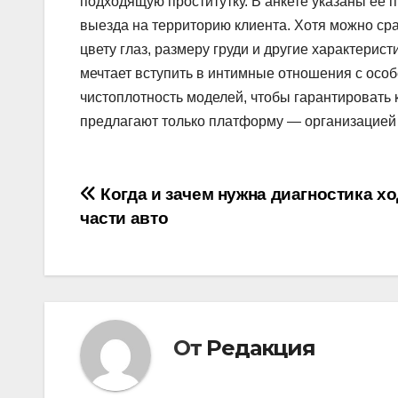
подходящую проститутку. В анкете указаны её п
выезда на территорию клиента. Хотя можно сра
цвету глаз, размеру груди и другие характерис
мечтает вступить в интимные отношения с осо
чистоплотность моделей, чтобы гарантировать к
предлагают только платформу — организацией 
Навигация
Когда и зачем нужна диагностика х
части авто
по
записям
От
Редакция