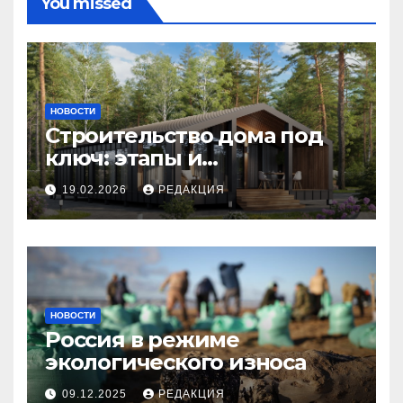
You missed
НОВОСТИ
Строительство дома под
ключ: этапы и
планирование бюджета
19.02.2026
РЕДАКЦИЯ
НОВОСТИ
Россия в режиме
экологического износа
09.12.2025
РЕДАКЦИЯ