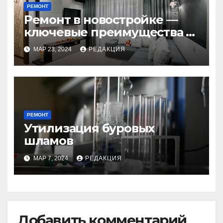
РЕМОНТ
Ремонт в новостройке —
ключевые преимущества и
недостатки под
МАР 23, 2024
РЕДАКЦИЯ
руководством специалиста
РЕМОНТ
Утилизация буровых
шламов
МАР 7, 2024
РЕДАКЦИЯ
Добавить комментарий