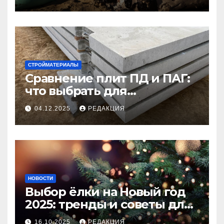
СТРОЙМАТЕРИАЛЫ
Сравнение плит ПД и ПАГ:
что выбрать для
долговечного и прочного
04.12.2025
РЕДАКЦИЯ
покрытия
НОВОСТИ
Выбор ёлки на Новый год
2025: тренды и советы для
идеального праздника
16.10.2025
РЕДАКЦИЯ