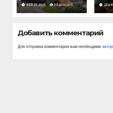
этапы и
изн
ФЕВ 19, 2026
РЕДАКЦИЯ
ДЕК 9
планирование
бюджета
Добавить комментарий
Для отправки комментария вам необходимо
автор