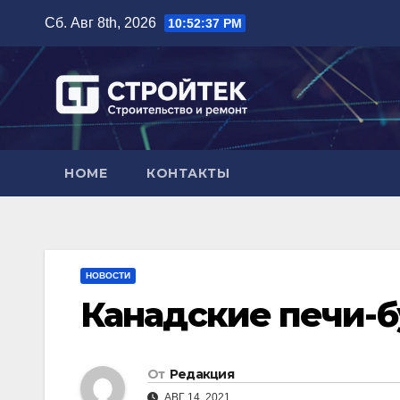
Перейти
Сб. Авг 8th, 2026
10:52:38 PM
к
содержимому
HOME
КОНТАКТЫ
НОВОСТИ
Канадские печи-
От
Редакция
АВГ 14, 2021