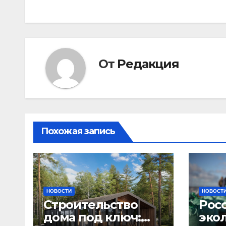
по
записям
От
Редакция
Похожая запись
НОВОСТИ
НОВОСТ
Строительство
Рос
дома под ключ:
эко