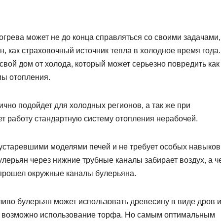
огрева может не до конца справляться со своими задачами,
н, как страховочный источник тепла в холодное время года.
 свой дом от холода, который может серьезно повредить ка
емы отопления.
чно подойдет для холодных регионов, а так же при
ет работу стандартную систему отопления нерабочей.
устаревшими моделями печей и не требует особых навыков
улерьян через нижние трубные каналы забирает воздух, а ч
 прошел окружные каналы булерьяна.
ливо булерьян может использовать древесину в виде дров 
же возможно использование торфа. Но самым оптимальным