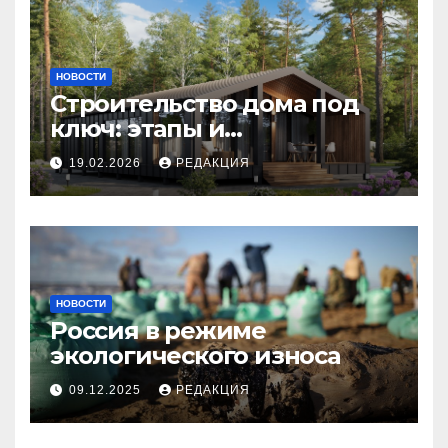
НОВОСТИ
Строительство дома под
ключ: этапы и
планирование бюджета
19.02.2026
РЕДАКЦИЯ
НОВОСТИ
Россия в режиме
экологического износа
09.12.2025
РЕДАКЦИЯ