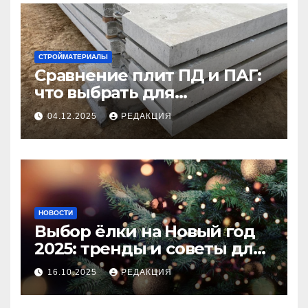
СТРОЙМАТЕРИАЛЫ
Сравнение плит ПД и ПАГ:
что выбрать для
долговечного и прочного
04.12.2025
РЕДАКЦИЯ
покрытия
НОВОСТИ
Выбор ёлки на Новый год
2025: тренды и советы для
идеального праздника
16.10.2025
РЕДАКЦИЯ