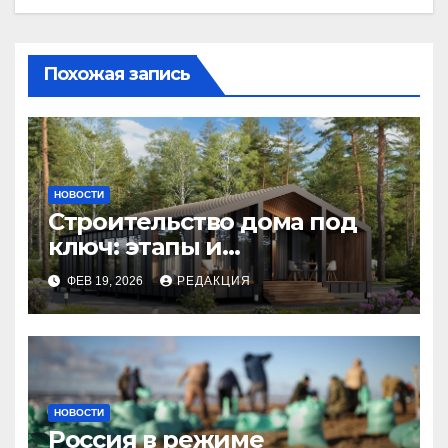
Похожая запись
НОВОСТИ
Строительство дома под
ключ: этапы и
планирование бюджета
ФЕВ 19, 2026
РЕДАКЦИЯ
НОВОСТИ
Россия в режиме