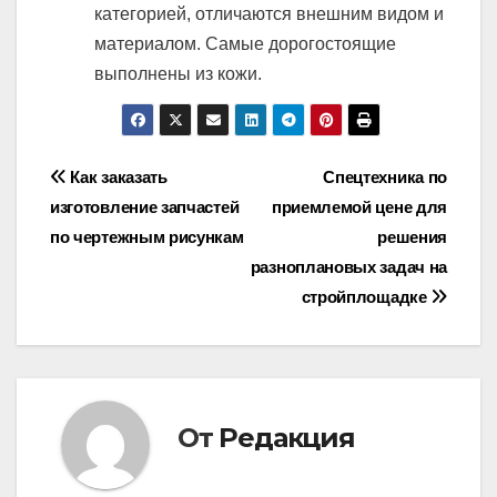
категорией, отличаются внешним видом и
материалом. Самые дорогостоящие
выполнены из кожи.
Навигация
Как заказать
Спецтехника по
изготовление запчастей
приемлемой цене для
по
по чертежным рисункам
решения
записям
разноплановых задач на
стройплощадке
От
Редакция