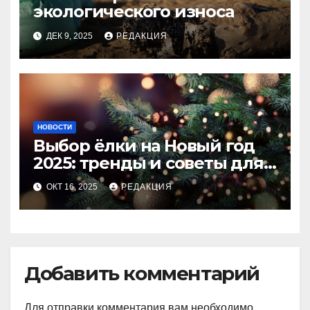
экологического износа
ДЕК 9, 2025
РЕДАКЦИЯ
НОВОСТИ
Выбор ёлки на Новый год
2025: тренды и советы для
идеального праздника
ОКТ 16, 2025
РЕДАКЦИЯ
Добавить комментарий
Для отправки комментария вам необходимо