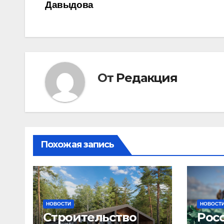
Давыдова
по
записям
От
Редакция
Похожая запись
НОВОСТИ
НОВОСТ
Строительство
Рос