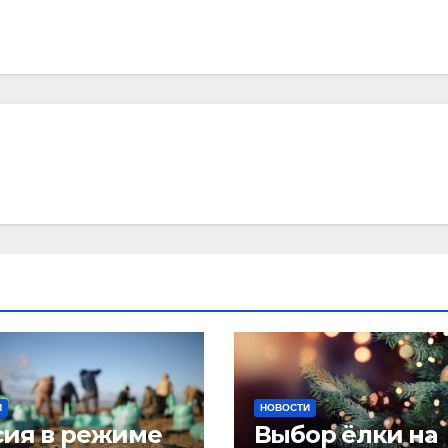
И
НОВОСТИ
сия в режиме
Выбор ёлки на