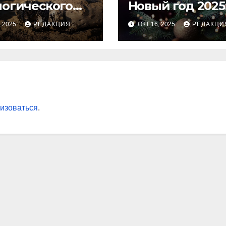
логического
Новый год 2025
оса
тренды и сове
, 2025
РЕДАКЦИЯ
ОКТ 16, 2025
РЕДАКЦИ
для идеальног
праздника
изоваться
.