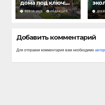
дома под ключ:
эко
этапы и
изн
ФЕВ 19, 2026
РЕДАКЦИЯ
ДЕК 9
планирование
бюджета
Добавить комментарий
Для отправки комментария вам необходимо
автор