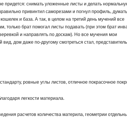
мне придется: снимать уложенные листы и делать нормальну
еправильно привинтил саморезами и погнул профиль, думат
кошелек и база. А так, в целом на третий день мучений все
сам, только брат помогал листы подавать (при этом брат инв
веревкой и направлять по доскам). Но все мучения мои
й вид, дом даже по-другому смотреться стал, представител
 стандарту, ровные углы листов, отличное покрасочное покр
благодаря легкости материала.
едения расчетов количества материла, геометрии отдельн