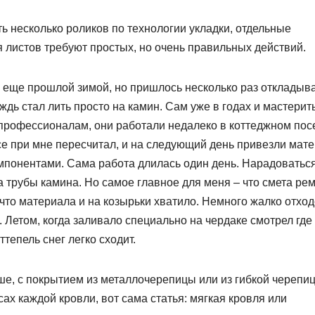
ь несколько роликов по технологии укладки, отдельные
 листов требуют простых, но очень правильных действий.
еще прошлой зимой, но пришлось несколько раз откладыва
ждь стал лить просто на камин. Сам уже в годах и мастерит
 профессионалам, они работали недалеко в коттеджном пос
е при мне пересчитал, и на следующий день привезли мат
понентами. Сама работа длилась один день. Нарадоватьс
ка трубы камина. Но самое главное для меня – что смета ре
то материала и на козырьки хватило. Немного жалко отход
ь. Летом, когда заливало специально на чердаке смотрел где
ттепель снег легко сходит.
чше, с покрытием из металлочерепицы или из гибкой черепи
ах каждой кровли, вот сама статья: мягкая кровля или