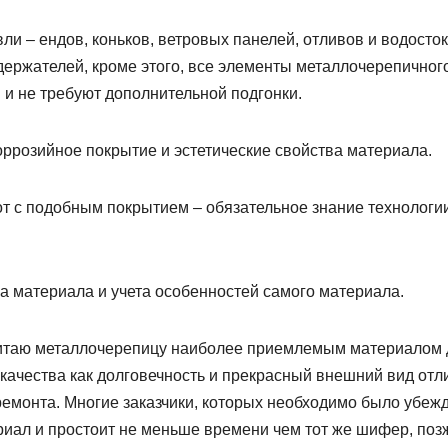
ли – ендов, коньков, ветровых панелей, отливов и водосток
держателей, кроме этого, все элементы металлочерепичног
и не требуют дополнительной подгонки.
оррозийное покрытие и эстетические свойства материала.
т с подобным покрытием – обязательное знание технологи
а материала и учета особенностей самого материала.
считаю металлочерепицу наиболее приемлемым материалом
качества как долговечность и прекрасный внешний вид отл
 ремонта. Многие заказчики, которых необходимо было убежд
риал и простоит не меньше времени чем тот же шифер, поз