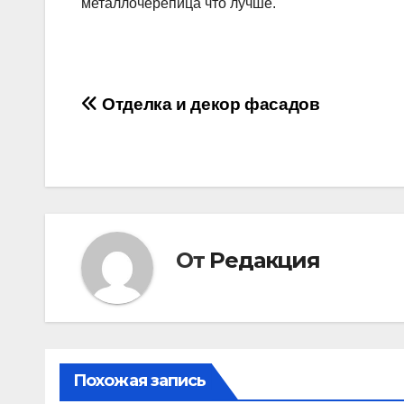
металлочерепица что лучше.
Навигация
Отделка и декор фасадов
по
записям
От
Редакция
Похожая запись