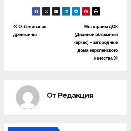
Навигация
Отбеливание
Мы строим ДОК
древесины
(Двойной объемный
по
каркас) – загородные
записям
дома европейского
качества
От
Редакция