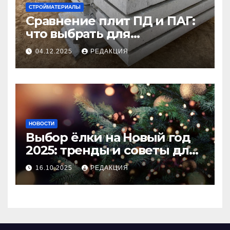
СТРОЙМАТЕРИАЛЫ
Сравнение плит ПД и ПАГ:
что выбрать для
долговечного и прочного
04.12.2025
РЕДАКЦИЯ
покрытия
НОВОСТИ
Выбор ёлки на Новый год
2025: тренды и советы для
идеального праздника
16.10.2025
РЕДАКЦИЯ