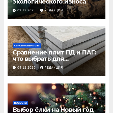
экологического износа
09.12.2025
РЕДАКЦИЯ
СТРОЙМАТЕРИАЛЫ
Сравнение плит ПД и ПАГ:
что выбрать для
долговечного и прочного
04.12.2025
РЕДАКЦИЯ
покрытия
НОВОСТИ
Выбор ёлки на Новый год