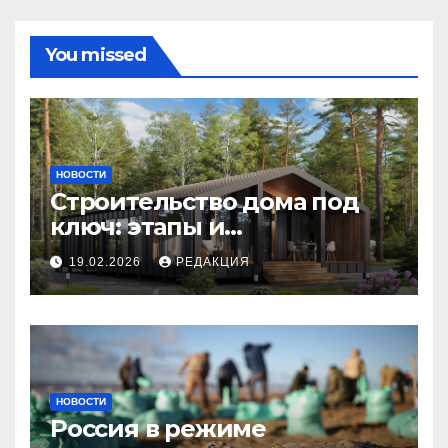
You missed
НОВОСТИ
Строительство дома под
ключ: этапы и
планирование бюджета
19.02.2026
РЕДАКЦИЯ
НОВОСТИ
Россия в режиме