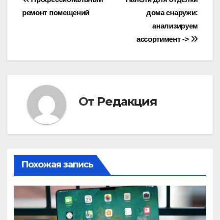
Навигация
ремонт помещений
дома снаружи:
по
анализируем
записям
ассортимент ->
От
Редакция
Похожая запись