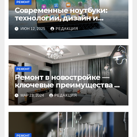
РЕМОНТ
Современные ноутбуки:
технологии, дизайн и
будущее мобильных
ИЮН 12, 2025
РЕДАКЦИЯ
устройств
РЕМОНТ
Ремонт в новостройке —
ключевые преимущества и
недостатки под
МАР 23, 2024
РЕДАКЦИЯ
руководством специалиста
РЕМОНТ