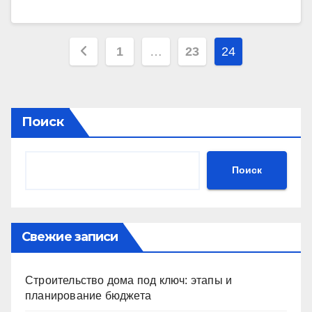
Пагинация
1
…
23
24
записей
Поиск
Поиск
Свежие записи
Строительство дома под ключ: этапы и
планирование бюджета