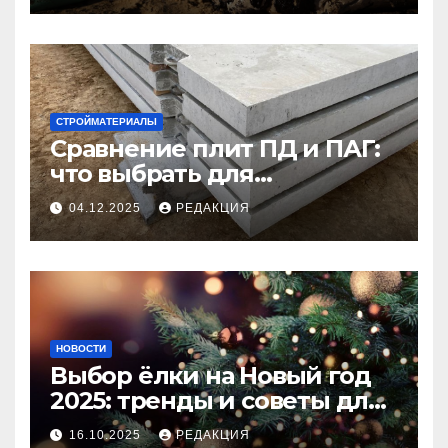
СТРОЙМАТЕРИАЛЫ
Сравнение плит ПД и ПАГ:
что выбрать для
долговечного и прочного
04.12.2025
РЕДАКЦИЯ
покрытия
НОВОСТИ
Выбор ёлки на Новый год
2025: тренды и советы для
идеального праздника
16.10.2025
РЕДАКЦИЯ