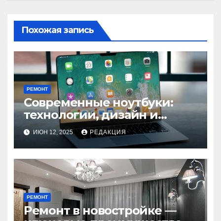
Похожая запись
РЕМОНТ
Современные ноутбуки:
технологии, дизайн и
будущее мобильных
ИЮН 12, 2025
РЕДАКЦИЯ
устройств
РЕМОНТ
Ремонт в новостройке —