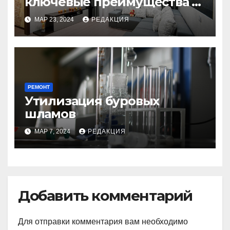
ключевые преимущества и
недостатки под
МАР 23, 2024
РЕДАКЦИЯ
руководством специалиста
РЕМОНТ
Утилизация буровых
шламов
МАР 7, 2024
РЕДАКЦИЯ
Добавить комментарий
Для отправки комментария вам необходимо