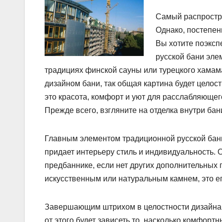
Самый распростра
Однако, постепен
Вы хотите поэксп
русской бани эле
традициях финской сауны или турецкого хамам
дизайном бани, так общая картина будет цело
это красота, комфорт и уют для расслабляюще
Прежде всего, взгляните на отделка внутри бан
Главным элементом традиционной русской бан
придает интерьеру стиль и индивидуальность. 
предбаннике, если нет других дополнительных п
искусственным или натуральным камнем, это е
Завершающим штрихом в целостности дизайна б
от этого будет зависеть то, насколько комфор