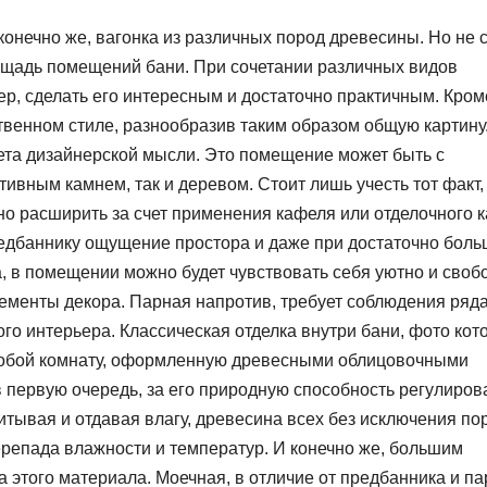
конечно же, вагонка из различных пород древесины. Но не 
ощадь помещений бани. При сочетании различных видов
р, сделать его интересным и достаточно практичным. Кром
твенном стиле, разнообразив таким образом общую картину
ета дизайнерской мысли. Это помещение может быть с
ивным камнем, так и деревом. Стоит лишь учесть тот факт,
о расширить за счет применения кафеля или отделочного 
редбаннику ощущение простора и даже при достаточно бол
а, в помещении можно будет чувствовать себя уютно и своб
лементы декора. Парная напротив, требует соблюдения ряд
го интерьера. Классическая отделка внутри бани, фото кот
 собой комнату, оформленную древесными облицовочными
 первую очередь, за его природную способность регулиров
тывая и отдавая влагу, древесина всех без исключения по
ерепада влажности и температур. И конечно же, большим
 этого материала. Моечная, в отличие от предбанника и па