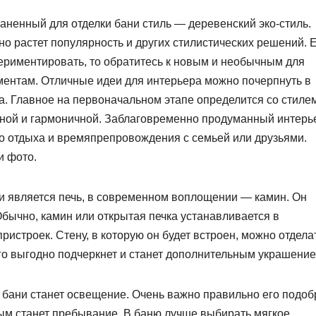
ненный для отделки бани стиль — деревенский эко-стиль.
но растет популярность и других стилистических решений. 
ериментировать, то обратитесь к новым и необычным для
ментам. Отличные идеи для интерьера можно почерпнуть в
а. Главное на первоначальном этапе определится со стиле
стной и гармоничной. Заблаговременно продуманный интер
го отдыха и времяпрепровождения с семьей или друзьями.
и фото.
и является печь, в современном воплощении — камин. Он
Обычно, камин или открытая печка устанавливается в
ристроек. Стену, в которую он будет встроен, можно отдела
го выгодно подчеркнет и станет дополнительным украшение
ани станет освещение. Очень важно правильно его подоб
тным станет пребывание. В баню лучше выбирать мягкое,