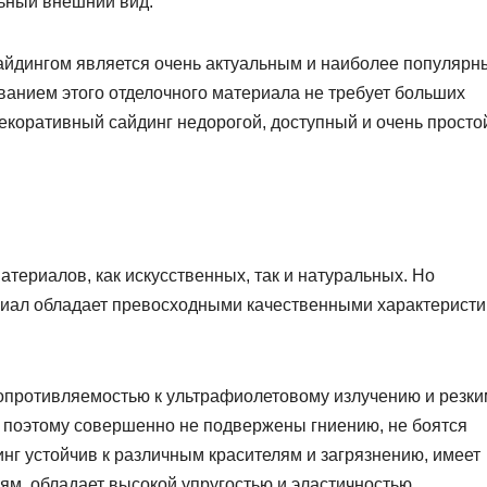
льный внешний вид.
айдингом является очень актуальным и наиболее популяр
ванием этого отделочного материала не требует больших
декоративный сайдинг недорогой, доступный и очень просто
атериалов, как искусственных, так и натуральных. Но
ериал обладает превосходными качественными характерист
опротивляемостью к ультрафиолетовому излучению и резки
 поэтому совершенно не подвержены гниению, не боятся
инг устойчив к различным красителям и загрязнению, имеет
ям, обладает высокой упругостью и эластичностью.