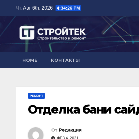
Перейти
Чт. Авг 6th, 2026
4:34:27 PM
к
содержимому
HOME
КОНТАКТЫ
РЕМОНТ
Отделка бани сай
От
Редакция
ФЕВ 4, 2021