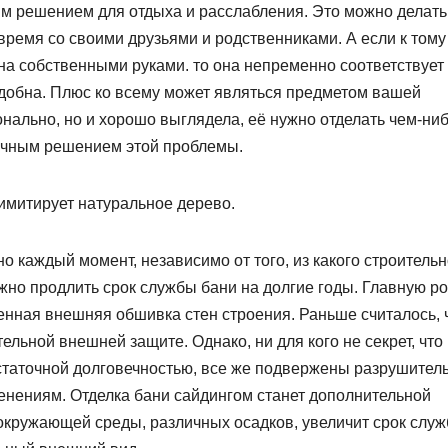
м решением для отдыха и расслабления. Это можно делать
ремя со своими друзьями и родственниками. А если к тому
на собственными руками. то она непременно соответствует
добна. Плюс ко всему может являться предметом вашей
нально, но и хорошо выглядела, её нужно отделать чем-ниб
личным решением этой проблемы.
имитирует натуральное дерево.
о каждый момент, независимо от того, из какого строительн
ажно продлить срок службы бани на долгие годы. Главную р
енная внешняя обшивка стен строения. Раньше считалось, 
льной внешней защите. Однако, ни для кого не секрет, что
остаточной долговечностью, все же подвержены разрушител
нениям. Отделка бани сайдингом станет дополнительной
 окружающей среды, различных осадков, увеличит срок слу