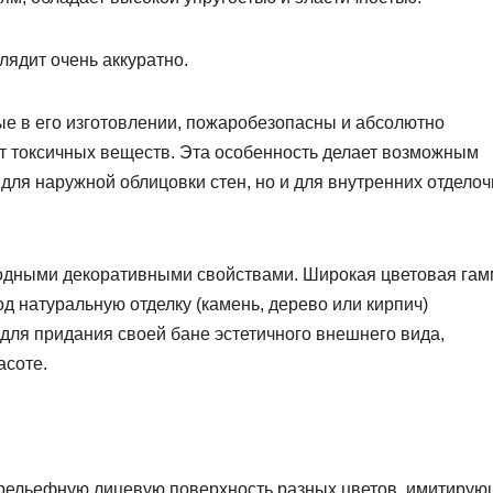
ядит очень аккуратно.
е в его изготовлении, пожаробезопасны и абсолютно
ат токсичных веществ. Эта особенность делает возможным
для наружной облицовки стен, но и для внутренних отдело
ходными декоративными свойствами. Широкая цветовая гам
д натуральную отделку (камень, дерево или кирпич)
ля придания своей бане эстетичного внешнего вида,
асоте.
 рельефную лицевую поверхность разных цветов, имитиру