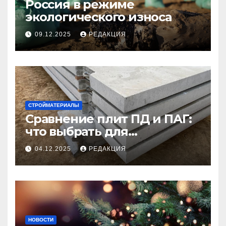
Россия в режиме
экологического износа
09.12.2025
РЕДАКЦИЯ
СТРОЙМАТЕРИАЛЫ
Сравнение плит ПД и ПАГ:
что выбрать для
долговечного и прочного
04.12.2025
РЕДАКЦИЯ
покрытия
НОВОСТИ