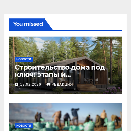
You missed
НОВОСТИ
Строительство дома под
ключ: этапы и
планирование бюджета
19.02.2026
РЕДАКЦИЯ
НОВОСТИ