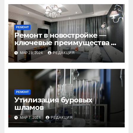
РЕМОНТ
Ремонт в новостройке —
ключевые преимущества и
недостатки под
МАР 23, 2024
РЕДАКЦИЯ
руководством специалиста
РЕМОНТ
Утилизация буровых
шламов
МАР 7, 2024
РЕДАКЦИЯ