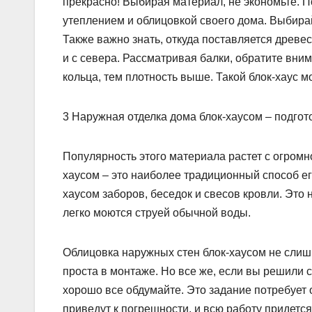
прекрасно! Выбирая материал, не экономьте. П
утеплением и облицовкой своего дома. Выбирай
Также важно знать, откуда поставляется древе
и с севера. Рассматривая балки, обратите вни
кольца, тем плотность выше. Такой блок-хаус м
3 Наружная отделка дома блок-хаусом – подгото
Популярность этого материала растет с огромн
хаусом – это наиболее традиционный способ ег
хаусом заборов, беседок и свесов кровли. Это 
легко моются струей обычной воды.
Облицовка наружных стен блок-хаусом не слиш
проста в монтаже. Но все же, если вы решили 
хорошо все обдумайте. Это задание потребует 
приведут к погрешности, и всю работу придетс