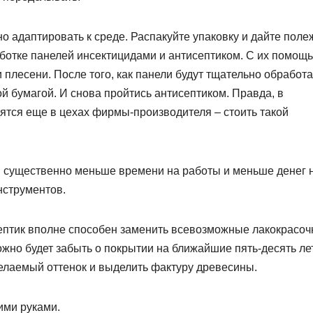
но адаптировать к среде. Распакуйте упаковку и дайте поле
аботке панелей инсектицидами и антисептиком. С их помощ
плесени. После того, как панели будут тщательно обработ
 бумагой. И снова пройтись антисептиком. Правда, в
ятся еще в цехах фирмы-производителя – стоить такой
в существенно меньше времени на работы и меньше денег 
нструментов.
септик вполне способен заменить всевозможные лакокрасо
жно будет забыть о покрытии на ближайшие пять-десять лет
елаемый оттенок и выделить фактуру древесины.
ими руками.