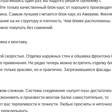
отратившись один раз, вы надолго решите проблему с
те только качественный блок-хаус от хорошего производит
сина. Самым лучшим считается блок-хаус из Америки, Финл
мание на их структуру и плотность. Чем ближе расположены
ожно покупать без сомнений.
вка к монтажу.
ой скоростью. Отделка наружных стен и обшивка фронтона 
о применения. Не редко теперь можно встретить отделку бл
не только красиво, но и практично. Загрязнившиеся фасады
ком сложная. Система соединения «шпунт-паз» достаточно
сэкономить и произвести монтаж балок самостоятельно, то
от вас терпеливости и точности. Любые просчеты и неточно
я переделывать.