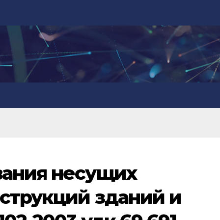
вания несущих
струкций зданий и