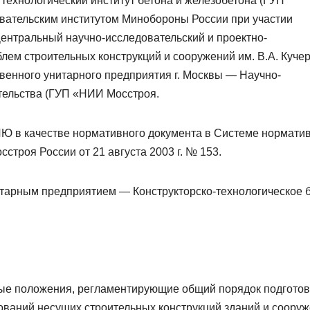
 технологический институт бетона и железобетона (ГУП
ательским институтом Минобороны России при участии
ентральный научно-исследовательский и проектно-
лем строительных конструкций и сооружений им. В.А. Куче
венного унитарного предприятия г. Москвы — Научно-
ительства (ГУП «НИИ Мосстроя.
качестве нормативного документа в Системе нормати
строя России от 21 августа 2003 г. № 153.
арным предприятием — Конструкторско-технологическое 
е положения, регламентирующие общий порядок подготов
ований несущих строительных конструкций зданий и соору