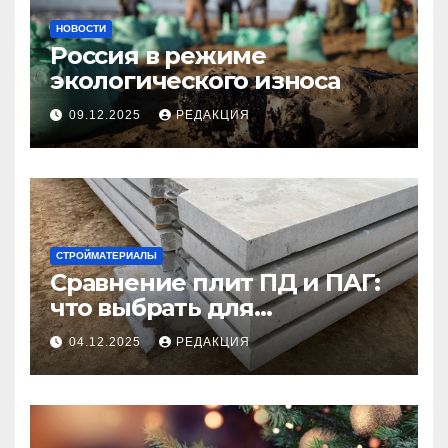
НОВОСТИ
Россия в режиме
экологического износа
09.12.2025
РЕДАКЦИЯ
СТРОЙМАТЕРИАЛЫ
Сравнение плит ПД и ПАГ:
что выбрать для
долговечного и прочного
04.12.2025
РЕДАКЦИЯ
покрытия