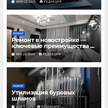
ИЮН 12, 2025
РЕДАКЦИЯ
устройств
РЕМОНТ
Ремонт в новостройке —
ключевые преимущества и
недостатки под
МАР 23, 2024
РЕДАКЦИЯ
руководством специалиста
РЕМОНТ
Утилизация буровых
шламов
МАР 7, 2024
РЕДАКЦИЯ