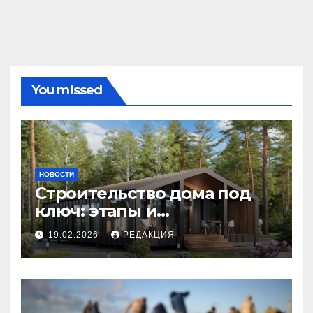
You missed
НОВОСТИ
Строительство дома под
ключ: этапы и
планирование бюджета
19.02.2026
РЕДАКЦИЯ