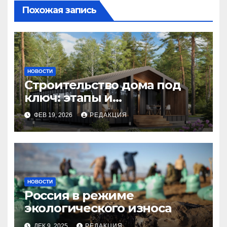
Похожая запись
НОВОСТИ
Строительство дома под
ключ: этапы и
планирование бюджета
ФЕВ 19, 2026
РЕДАКЦИЯ
НОВОСТИ
Россия в режиме
экологического износа
ДЕК 9, 2025
РЕДАКЦИЯ