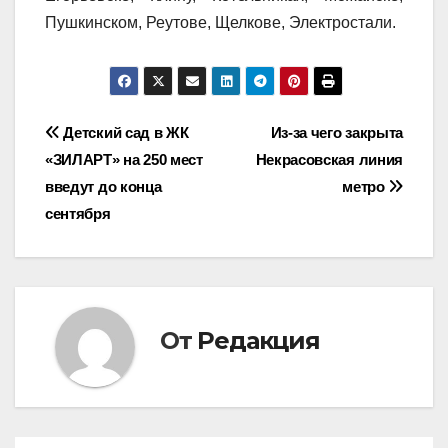
Пушкинском, Реутове, Щелкове, Электростали.
Навигация
Детский сад в ЖК
Из-за чего закрыта
«ЗИЛАРТ» на 250 мест
Некрасовская линия
по
введут до конца
метро
записям
сентября
От
Редакция