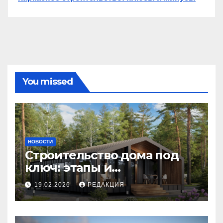
You missed
НОВОСТИ
Строительство дома под
ключ: этапы и
планирование бюджета
19.02.2026
РЕДАКЦИЯ