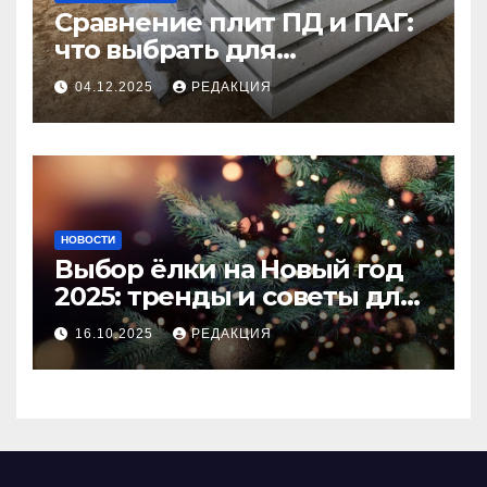
Сравнение плит ПД и ПАГ:
что выбрать для
долговечного и прочного
04.12.2025
РЕДАКЦИЯ
покрытия
НОВОСТИ
Выбор ёлки на Новый год
2025: тренды и советы для
идеального праздника
16.10.2025
РЕДАКЦИЯ