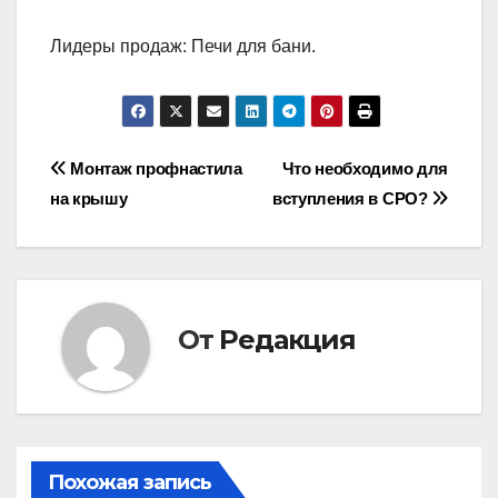
Лидеры продаж: Печи для бани.
Навигация
Монтаж профнастила
Что необходимо для
на крышу
вступления в СРО?
по
записям
От
Редакция
Похожая запись