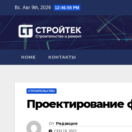
Перейти
Вс. Авг 9th, 2026
12:46:56 PM
к
содержимому
HOME
КОНТАКТЫ
СТРОИТЕЛЬСТВО
Проектирование 
От
Редакция
СЕН 19, 2021