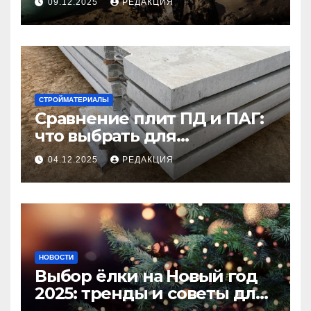
09.12.2025
РЕДАКЦИЯ
СТРОЙМАТЕРИАЛЫ
Сравнение плит ПД и ПАГ:
что выбрать для
долговечного и прочного
04.12.2025
РЕДАКЦИЯ
покрытия
НОВОСТИ
Выбор ёлки на Новый год
2025: тренды и советы для
идеального праздника