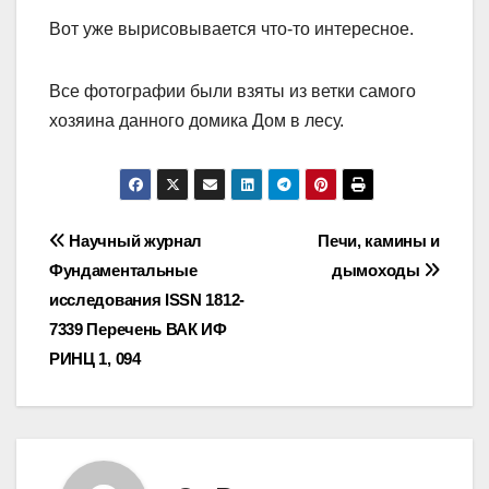
Вот уже вырисовывается что-то интересное.
Все фотографии были взяты из ветки самого
хозяина данного домика Дом в лесу.
Навигация
Научный журнал
Печи, камины и
Фундаментальные
дымоходы
по
исследования ISSN 1812-
записям
7339 Перечень ВАК ИФ
РИНЦ 1, 094