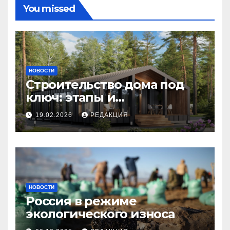
You missed
НОВОСТИ
Строительство дома под
ключ: этапы и
планирование бюджета
19.02.2026
РЕДАКЦИЯ
НОВОСТИ
Россия в режиме
экологического износа