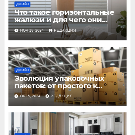
ДИЗАЙН
Что такое горизонтальные
жалюзи и для чего они
используются?
НОЯ 18, 2024
РЕДАКЦИЯ
ДИЗАЙН
Эволюция упаковочных
пакетов: от простого к
инновационному
ОКТ 5, 2024
РЕДАКЦИЯ