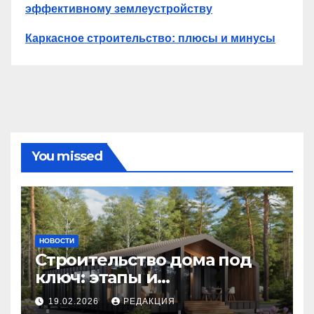
эффективному землеустройству
Каркасное строительство: плюсы и минусы
You missed
НОВОСТИ
Строительство дома под
ключ: этапы и
планирование бюджета
19.02.2026
РЕДАКЦИЯ