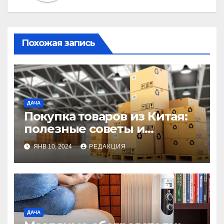
Похожая запись
ДАЧА
Покупка товаров из Китая:
полезные советы и
стратегии для успешного
ЯНВ 10, 2024
РЕДАКЦИЯ
бизнеса
ДАЧА