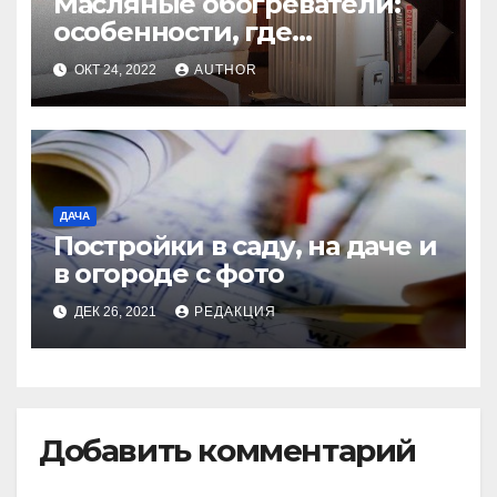
Масляные обогреватели:
особенности, где
применяется
ОКТ 24, 2022
AUTHOR
ДАЧА
Постройки в саду, на даче и
в огороде с фото
ДЕК 26, 2021
РЕДАКЦИЯ
Добавить комментарий