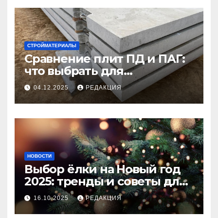
СТРОЙМАТЕРИАЛЫ
Сравнение плит ПД и ПАГ:
что выбрать для
долговечного и прочного
04.12.2025
РЕДАКЦИЯ
покрытия
НОВОСТИ
Выбор ёлки на Новый год
2025: тренды и советы для
идеального праздника
16.10.2025
РЕДАКЦИЯ