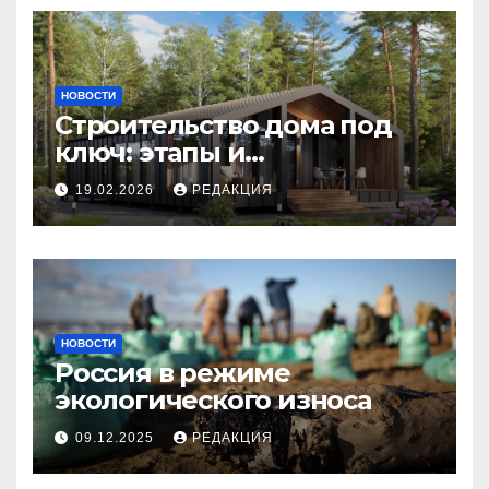
НОВОСТИ
Строительство дома под
ключ: этапы и
планирование бюджета
19.02.2026
РЕДАКЦИЯ
НОВОСТИ
Россия в режиме
экологического износа
09.12.2025
РЕДАКЦИЯ