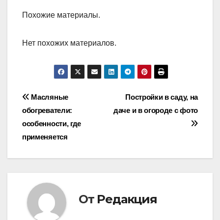
Похожие материалы.
Нет похожих материалов.
Навигация
Масляные
Постройки в саду, на
обогреватели:
даче и в огороде с фото
по
особенности, где
записям
применяется
От
Редакция