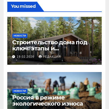
You missed
НОВОСТИ
Строительство дома под
ключ: этапы и
планирование бюджета
19.02.2026
РЕДАКЦИЯ
НОВОСТИ
Россия в режиме
экологического износа