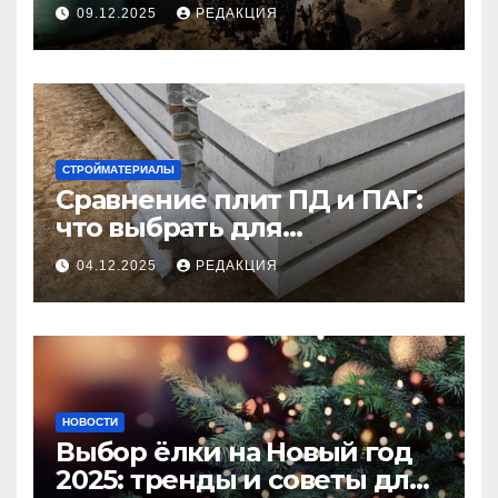
09.12.2025
РЕДАКЦИЯ
СТРОЙМАТЕРИАЛЫ
Сравнение плит ПД и ПАГ:
что выбрать для
долговечного и прочного
04.12.2025
РЕДАКЦИЯ
покрытия
НОВОСТИ
Выбор ёлки на Новый год
2025: тренды и советы для