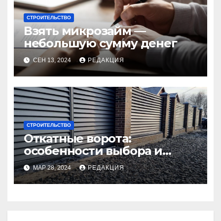
СТРОИТЕЛЬСТВО
Взять микрозайм —
небольшую сумму денег
СЕН 13, 2024
РЕДАКЦИЯ
СТРОИТЕЛЬСТВО
Откатные ворота:
особенности выбора и
установки
МАР 28, 2024
РЕДАКЦИЯ