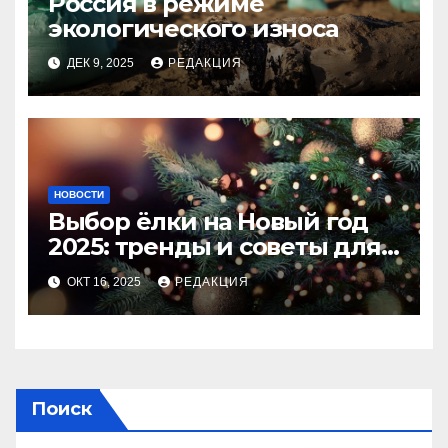
Россия в режиме
экологического износа
ДЕК 9, 2025
РЕДАКЦИЯ
НОВОСТИ
Выбор ёлки на Новый год
2025: тренды и советы для
идеального праздника
ОКТ 16, 2025
РЕДАКЦИЯ
Поиск