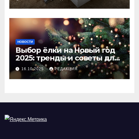
покрытия
НОВОСТИ
Выбор ёлки на Новый год
2025: тренды и советы для
идеального праздника
16.10.2025
РЕДАКЦИЯ