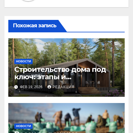
Похожая запись
НОВОСТИ
Строительство дома под
ключ: этапы и
планирование бюджета
ФЕВ 19, 2026
РЕДАКЦИЯ
НОВОСТИ